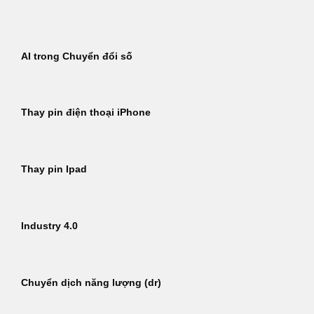
Bỏ
qua
nội
AI trong Chuyển đổi số
dung
Thay pin điện thoại iPhone
Thay pin Ipad
Industry 4.0
Chuyển dịch năng lượng (dr)